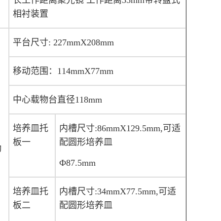
长工作距离聚光镜 工作距离55mm带转盘式
相衬装置
平台尺寸: 227mmX208mm
移动范围：114mmX77mm
中心载物台直径118mm
培养皿托
内槽尺寸:86mmX129.5mm,可适
板一
配圆形培养皿
动
Ф87.5mm
培养皿托
内槽尺寸:34mmX77.5mm,可适
板二
配圆形培养皿