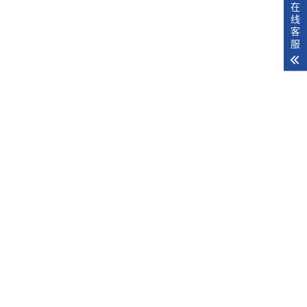
在
线
客
服