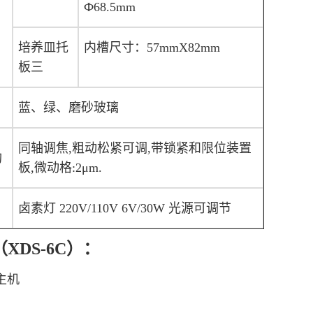
Ф68.5mm
培养皿托
内槽尺寸：57mmX82mm
板三
蓝、绿、磨砂玻璃
同轴调焦,粗动松紧可调,带锁紧和限位装置
构
板,微动格:2μm.
卤素灯 220V/110V 6V/30W 光源可调节
XDS-6C）：
 主机