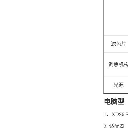
滤色片
调焦机
光源
电脑型（
1．XDS6
2. 适配器