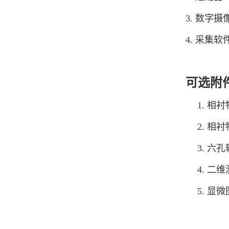
3. 数字摄
4. 采集软
可选附
1. 相衬
2. 相衬
3. 六
4. 二
5. 显